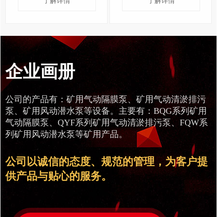
了解详情
了解详情
企业画册
公司的产品有：矿用气动隔膜泵、矿用气动清淤排污
泵、矿用风动潜水泵等设备。主要有：BQG系列矿用
气动隔膜泵、QYF系列矿用气动清淤排污泵、FQW系
列矿用风动潜水泵等矿用产品。
公司以诚信的态度、规范的管理，为客户提
供产品与贴心的服务。