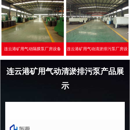
连云港矿用气动隔膜泵厂房设备
连云港矿用气动清淤排污泵厂房设
备
连云港矿用气动清淤排污泵
产品展
示