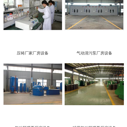
压铸厂家厂房设备
气动清污泵厂房设备