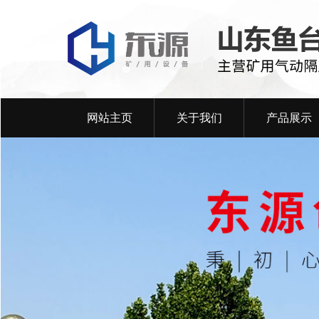
网站主页
关于我们
产品展示