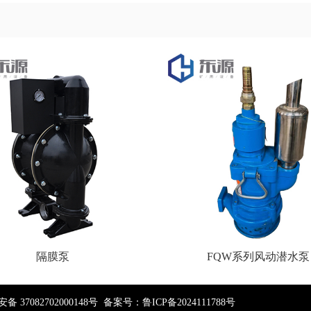
隔膜泵
FQW系列风动潜水泵
 37082702000148号
备案号：
鲁ICP备2024111788号