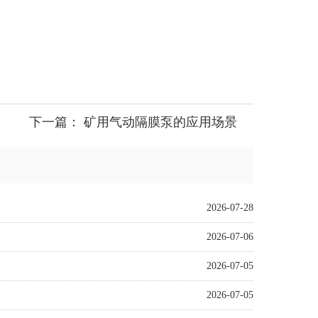
下一篇：
矿用气动隔膜泵的应用场景
2026-07-28
2026-07-06
2026-07-05
2026-07-05